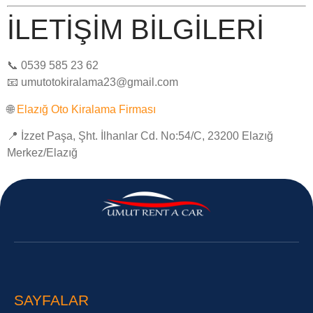
İLETIŞIM BILGILERI
📞 0539 585 23 62
📧
umutotokiralama23@gmail.com
🌐
Elazığ Oto Kiralama Firması
📍 İzzet Paşa, Şht. İlhanlar Cd. No:54/C, 23200 Elazığ
Merkez/Elazığ
SAYFALAR