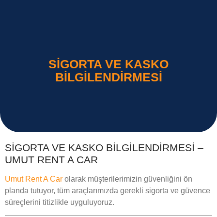
SIGORTA VE KASKO
BILGILENDIRMESI
SIGORTA VE KASKO BILGILENDIRMESI –
UMUT RENT A CAR
Umut Rent A Car
olarak müşterilerimizin güvenliğini ön
planda tutuyor, tüm araçlarımızda gerekli sigorta ve güvence
süreçlerini titizlikle uyguluyoruz.