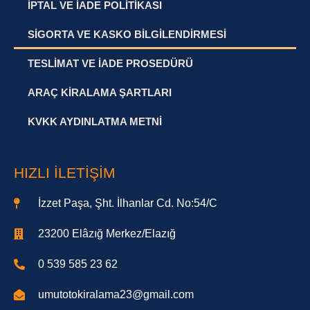
İPTAL VE İADE POLITIKASI
SIGORTA VE KASKO BILGILENDIRMESI
TESLIMAT VE İADE PROSEDÜRÜ
ARAÇ KIRALAMA ŞARTLARI
KVKK AYDINLATMA METNI
HIZLI İLETIŞIM
İzzet Paşa, Şht. İlhanlar Cd. No:54/C
23200 Elâzığ Merkez/Elazığ
0 539 585 23 62
umutotokiralama23@gmail.com