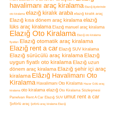
havalimanı araç kiralama
Elazığ ilçelerinde
elazığ kiralık araba
elazığ kiralık araç
oto kiralama
elazığ
Elazığ kısa dönem araç kiralama
lüks araç kiralama
Elazığ manuel araç kiralama
Elazığ Oto Kiralama
Elazığ oto kiralama
Elazığ otomatik araç kiralama
fiyatları
Elazığ rent a car
Elazığ SUV kiralama
Elazığ sürücülü araç kiralama
Elazığ
uygun fiyatlı oto kiralama
Elazığ uzun
Elazığ şehir içi araç
dönem araç kiralama
Elâzığ Havalimanı Oto
kiralama
Kiralama
Havalimanı Oto Kiralama
Hazar Gölü araç
oto kiralama elazığ
Oto Kiralama Sözleşmesi
kiralama
umut rent a car
Panelvan
Rent A Car Elazığ
SUV
Şoförlü araç
Şoförlü araç kiralama Elazığ