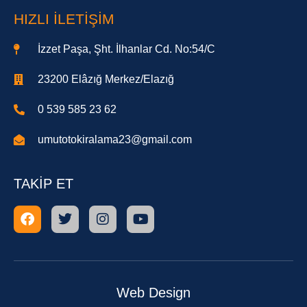
HIZLI İLETIŞIM
İzzet Paşa, Şht. İlhanlar Cd. No:54/C
23200 Elâzığ Merkez/Elazığ
0 539 585 23 62
umutotokiralama23@gmail.com
TAKIP ET
Web Design