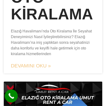
KIRALAMA
Elazığ Havalimanı’nda Oto Kiralama İle Seyahat
Deneyiminizi Nasıl İyileştirebilirsiniz? Elazığ
Havalimanı’na iniş yaptıktan sonra seyahatinizi
daha konforlu ve keyifli hale getirmek için oto
kiralama hizmetlerinden
DEVAMINI OKU »