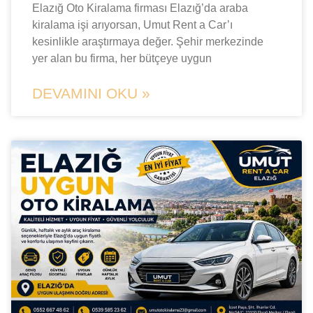
Elazığ Oto Kiralama firması Elazığ’da araba
kiralama işi arıyorsan, Umut Rent a Car’ı
kesinlikle araştırmaya değer. Şehir merkezinde
yer alan bu firma, her bütçeye uygun
DEVAMINI OKU »