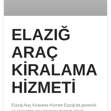
ELAZIĞ
ARAÇ
KIRALAMA
HIZMETI
Elazığ Araç Kiralama Hizmeti Elazığ’da güvenilir