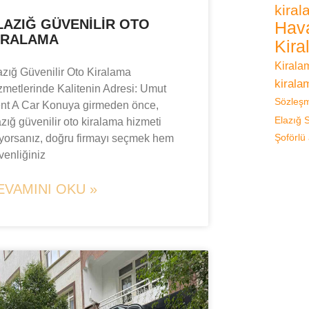
kira
LAZIĞ GÜVENILIR OTO
Hava
IRALAMA
Kira
Kirala
azığ Güvenilir Oto Kiralama
kirala
zmetlerinde Kalitenin Adresi: Umut
Sözleş
nt A Car Konuya girmeden önce,
Elazığ
azığ güvenilir oto kiralama hizmeti
ıyorsanız, doğru firmayı seçmek hem
Şoförlü
venliğiniz
EVAMINI OKU »