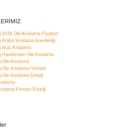
LERİMİZ
ğ 2026 Oto Kiralama Fiyatları
ğ Araba Kiralama Acenteliği
ğ Araç Kiralama
ğ Havalimanı Oto Kiralama
ğ Oto Kiralama
ğ Oto Kiralama Hizmeti
ğ Oto Kiralama Şirketi
iralama
iralama Firması Elazığ
ler