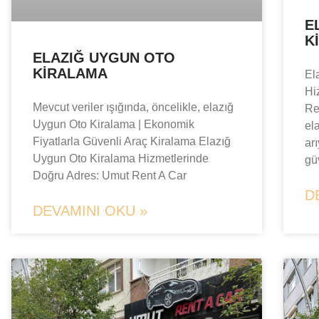
E
K
ELAZIĞ UYGUN OTO
KIRALAMA
El
Hi
Mevcut veriler ışığında, öncelikle, elazığ
Re
Uygun Oto Kiralama | Ekonomik
el
Fiyatlarla Güvenli Araç Kiralama Elazığ
ar
Uygun Oto Kiralama Hizmetlerinde
gü
Doğru Adres: Umut Rent A Car
D
DEVAMINI OKU »