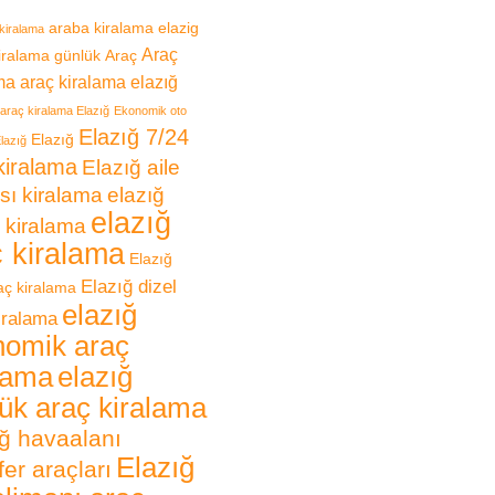
araba kiralama elazig
kiralama
Araç
iralama günlük
Araç
ma
araç kiralama elazığ
araç kiralama Elazığ
Ekonomik oto
Elazığ 7/24
Elazığ
lazığ
kiralama
Elazığ aile
sı kiralama
elazığ
elazığ
 kiralama
ç kiralama
Elazığ
Elazığ dizel
raç kiralama
elazığ
iralama
nomik araç
lama
elazığ
ük araç kiralama
ğ havaalanı
Elazığ
fer araçları