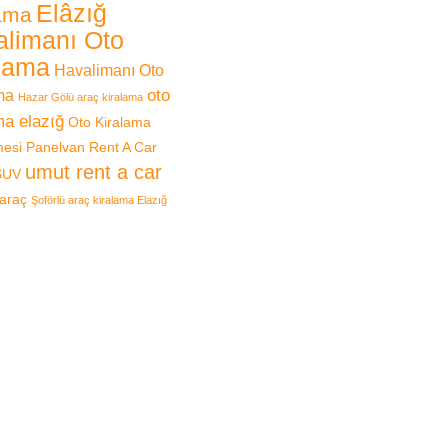
Elâzığ
lama
limanı Oto
lama
Havalimanı Oto
oto
ma
Hazar Gölü araç kiralama
ma elazığ
Oto Kiralama
mesi
Panelvan
Rent A Car
umut rent a car
SUV
 araç
Şoförlü araç kiralama Elazığ