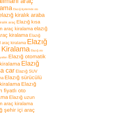
limanı araç
lama
Elazığ ilçelerinde oto
elazığ kiralık araba
Elazığ kısa
iralık araç
elazığ
 araç kiralama
araç kiralama
Elazığ
Elazığ
 araç kiralama
 Kiralama
Elazığ oto
Elazığ otomatik
yatları
Elazığ
kiralama
 a car
Elazığ SUV
Elazığ sürücülü
ma
kiralama
Elazığ
 fiyatlı oto
lama
Elazığ uzun
 araç kiralama
ğ şehir içi araç