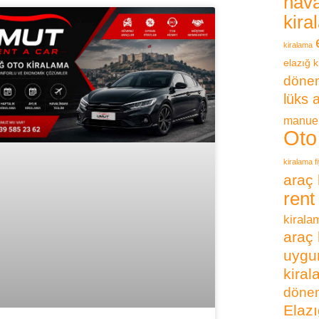
hava
kira
kiralama
elazığ k
dönem
lüks 
manuel
Oto
kiralama fi
araç 
rent
kirala
araç 
uygun
kira
dönem
Elazı