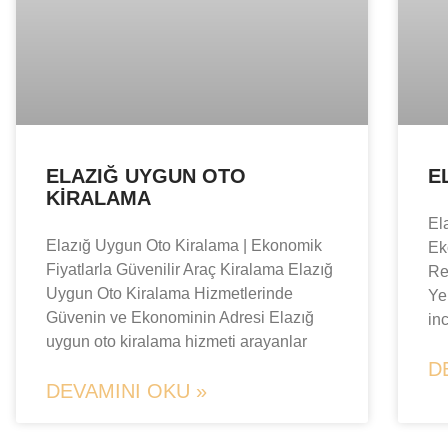
ELAZIĞ UYGUN OTO
E
KIRALAMA
El
Elazığ Uygun Oto Kiralama | Ekonomik
Ek
Fiyatlarla Güvenilir Araç Kiralama Elazığ
Re
Uygun Oto Kiralama Hizmetlerinde
Yer
Güvenin ve Ekonominin Adresi Elazığ
in
uygun oto kiralama hizmeti arayanlar
D
DEVAMINI OKU »