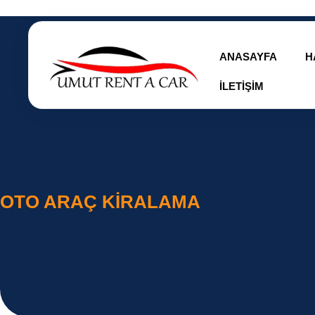
ANASAYFA
H
İLETIŞIM
OTO ARAÇ KIRALAMA