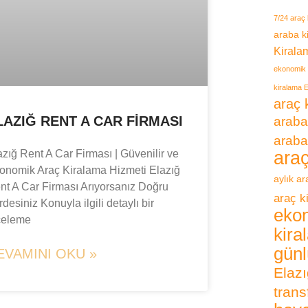
7/24 araç 
araba k
Kirala
ekonomik 
kiralama E
araç 
LAZIĞ RENT A CAR FIRMASI
araba
araba
ara
azığ Rent A Car Firması | Güvenilir ve
onomik Araç Kiralama Hizmeti Elazığ
aylık a
nt A Car Firması Arıyorsanız Doğru
araç k
desiniz Konuyla ilgili detaylı bir
eko
celeme
kira
günl
EVAMINI OKU »
Elazı
trans