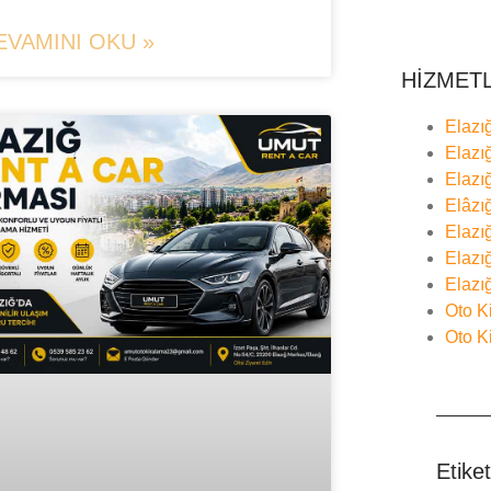
EVAMINI OKU »
HİZMET
Elazı
Elazı
Elazı
Elâzı
Elazı
Elazı
Elazı
Oto K
Oto K
Etiket