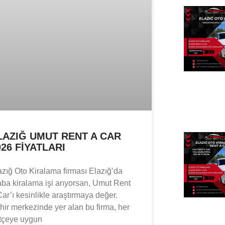
LAZIĞ UMUT RENT A CAR
026 FIYATLARI
azığ Oto Kiralama firması Elazığ’da
aba kiralama işi arıyorsan, Umut Rent
Car’ı kesinlikle araştırmaya değer.
hir merkezinde yer alan bu firma, her
tçeye uygun