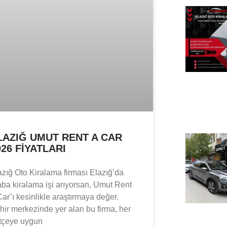
LAZIĞ UMUT RENT A CAR
026 FIYATLARI
azığ Oto Kiralama firması Elazığ’da
aba kiralama işi arıyorsan, Umut Rent
Car’ı kesinlikle araştırmaya değer.
hir merkezinde yer alan bu firma, her
tçeye uygun