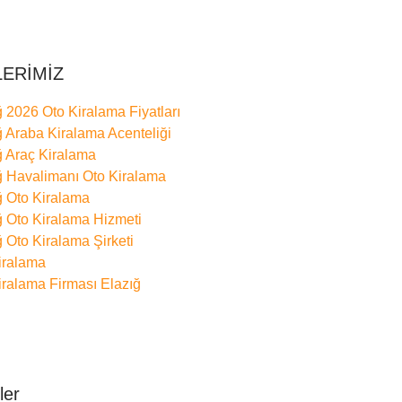
LERİMİZ
ğ 2026 Oto Kiralama Fiyatları
ğ Araba Kiralama Acenteliği
ğ Araç Kiralama
ğ Havalimanı Oto Kiralama
ğ Oto Kiralama
ğ Oto Kiralama Hizmeti
ğ Oto Kiralama Şirketi
iralama
iralama Firması Elazığ
ler