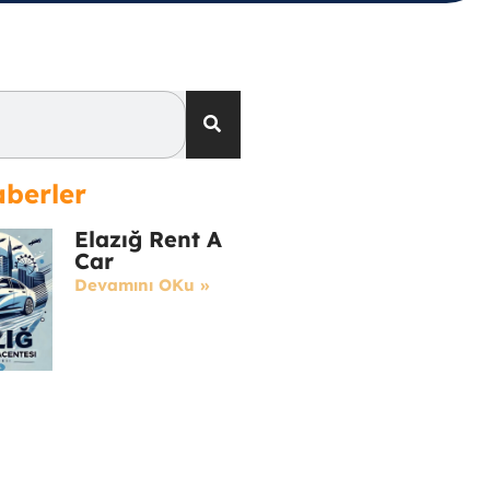
berler
Elazığ Rent A
Car
Devamını OKu »