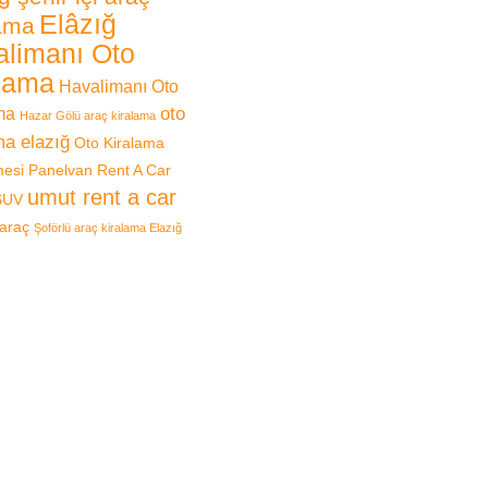
Elâzığ
lama
limanı Oto
lama
Havalimanı Oto
oto
ma
Hazar Gölü araç kiralama
ma elazığ
Oto Kiralama
mesi
Panelvan
Rent A Car
umut rent a car
SUV
 araç
Şoförlü araç kiralama Elazığ