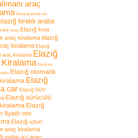
limanı araç
lama
Elazığ ilçelerinde oto
elazığ kiralık araba
Elazığ kısa
iralık araç
elazığ
 araç kiralama
araç kiralama
Elazığ
Elazığ
 araç kiralama
 Kiralama
Elazığ oto
Elazığ otomatik
yatları
Elazığ
kiralama
 a car
Elazığ SUV
Elazığ sürücülü
ma
kiralama
Elazığ
 fiyatlı oto
lama
Elazığ uzun
 araç kiralama
ğ şehir içi araç