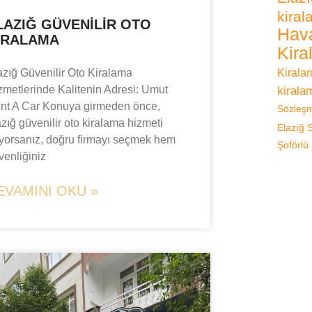
kira
LAZIĞ GÜVENILIR OTO
Hava
IRALAMA
Kira
azığ Güvenilir Oto Kiralama
Kirala
zmetlerinde Kalitenin Adresi: Umut
kirala
nt A Car Konuya girmeden önce,
Sözleş
azığ güvenilir oto kiralama hizmeti
Elazığ
ıyorsanız, doğru firmayı seçmek hem
Şoförlü
venliğiniz
EVAMINI OKU »