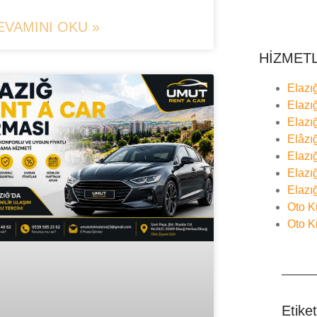
EVAMINI OKU »
HİZMET
Elazı
Elazı
Elazı
Elâzı
Elazı
Elazı
Elazı
Oto K
Oto K
Etiket