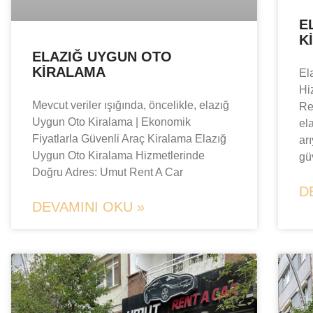
E
K
ELAZIĞ UYGUN OTO
KIRALAMA
El
Hi
Mevcut veriler ışığında, öncelikle, elazığ
Re
Uygun Oto Kiralama | Ekonomik
el
Fiyatlarla Güvenli Araç Kiralama Elazığ
ar
Uygun Oto Kiralama Hizmetlerinde
gü
Doğru Adres: Umut Rent A Car
D
DEVAMINI OKU »