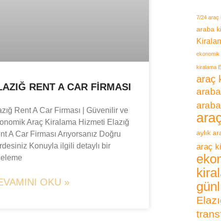
7/24 araç 
araba k
Kirala
ekonomik 
kiralama E
araç 
LAZIĞ RENT A CAR FIRMASI
araba
araba
azığ Rent A Car Firması | Güvenilir ve
ara
onomik Araç Kiralama Hizmeti Elazığ
aylık a
nt A Car Firması Arıyorsanız Doğru
desiniz Konuyla ilgili detaylı bir
araç k
eko
celeme
kira
EVAMINI OKU »
günl
Elazı
trans