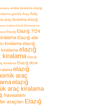
araba kiralama elazig
kiralama
Araç
iralama günlük
Araç
ma
araç kiralama elazığ
araç kiralama Elazığ
Ekonomik oto
Elazığ 7/24
Elazığ
lazığ
kiralama
Elazığ aile
sı kiralama
elazığ
elazığ
 kiralama
ç kiralama
Elazığ
Elazığ dizel
raç kiralama
elazığ
iralama
nomik araç
lama
elazığ
ük araç kiralama
ğ havaalanı
Elazığ
fer araçları