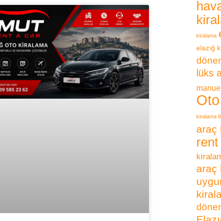
hava
kira
kiralama
elazığ k
dönem
lüks 
manuel
Oto
kiralama fi
araç 
rent
kirala
araç 
uygun
kira
dönem
Elazı