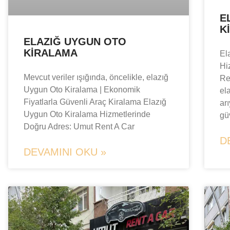
E
K
ELAZIĞ UYGUN OTO
KIRALAMA
El
Hi
Mevcut veriler ışığında, öncelikle, elazığ
Re
Uygun Oto Kiralama | Ekonomik
el
Fiyatlarla Güvenli Araç Kiralama Elazığ
ar
Uygun Oto Kiralama Hizmetlerinde
gü
Doğru Adres: Umut Rent A Car
D
DEVAMINI OKU »