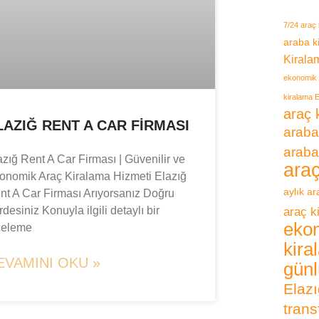
7/24 araç 
araba k
Kirala
ekonomik 
kiralama E
araç 
LAZIĞ RENT A CAR FIRMASI
araba
araba
azığ Rent A Car Firması | Güvenilir ve
ara
onomik Araç Kiralama Hizmeti Elazığ
aylık a
nt A Car Firması Arıyorsanız Doğru
desiniz Konuyla ilgili detaylı bir
araç k
eko
celeme
kira
EVAMINI OKU »
günl
Elazı
trans