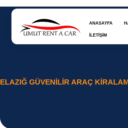
ANASAYFA
H
İLETIŞIM
ELAZIĞ GÜVENILIR ARAÇ KIRALA