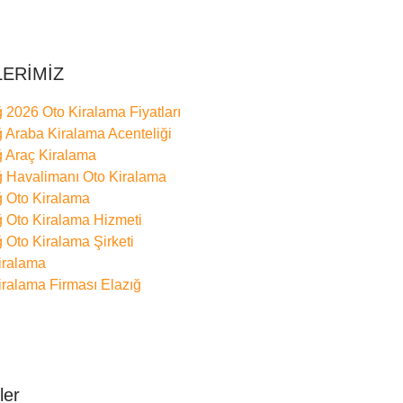
LERİMİZ
ğ 2026 Oto Kiralama Fiyatları
ğ Araba Kiralama Acenteliği
ğ Araç Kiralama
ğ Havalimanı Oto Kiralama
ğ Oto Kiralama
ğ Oto Kiralama Hizmeti
ğ Oto Kiralama Şirketi
iralama
iralama Firması Elazığ
ler