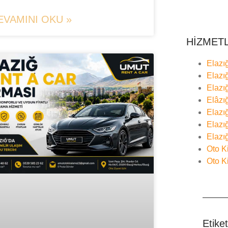
EVAMINI OKU »
HİZMET
Elazı
Elazı
Elazı
Elâzı
Elazı
Elazı
Elazı
Oto K
Oto K
Etiket