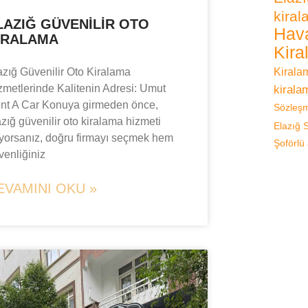
kira
LAZIĞ GÜVENILIR OTO
Hava
IRALAMA
Kira
azığ Güvenilir Oto Kiralama
Kirala
zmetlerinde Kalitenin Adresi: Umut
kirala
nt A Car Konuya girmeden önce,
Sözleş
azığ güvenilir oto kiralama hizmeti
Elazığ
ıyorsanız, doğru firmayı seçmek hem
Şoförlü
venliğiniz
EVAMINI OKU »