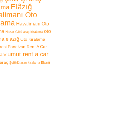
Elâzığ
lama
limanı Oto
lama
Havalimanı Oto
oto
ma
Hazar Gölü araç kiralama
ma elazığ
Oto Kiralama
mesi
Panelvan
Rent A Car
umut rent a car
SUV
 araç
Şoförlü araç kiralama Elazığ