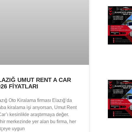
LAZIĞ UMUT RENT A CAR
026 FIYATLARI
azığ Oto Kiralama firması Elazığ’da
aba kiralama işi arıyorsan, Umut Rent
Car’ı kesinlikle araştırmaya değer.
hir merkezinde yer alan bu firma, her
tçeye uygun