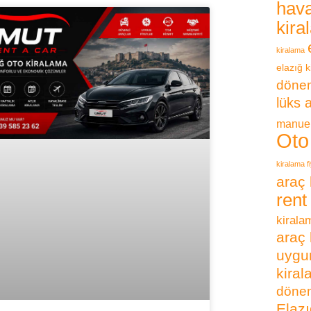
hava
kira
kiralama
elazığ k
dönem
lüks 
manuel
Oto
kiralama fi
araç 
rent
kirala
araç 
uygun
kira
dönem
Elazı