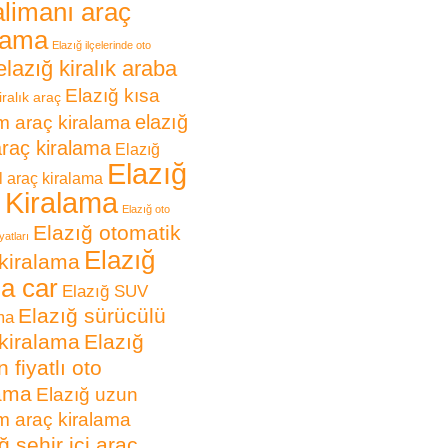
limanı araç
lama
Elazığ ilçelerinde oto
elazığ kiralık araba
Elazığ kısa
iralık araç
elazığ
 araç kiralama
araç kiralama
Elazığ
Elazığ
 araç kiralama
 Kiralama
Elazığ oto
Elazığ otomatik
yatları
Elazığ
kiralama
 a car
Elazığ SUV
Elazığ sürücülü
ma
kiralama
Elazığ
 fiyatlı oto
lama
Elazığ uzun
 araç kiralama
ğ şehir içi araç