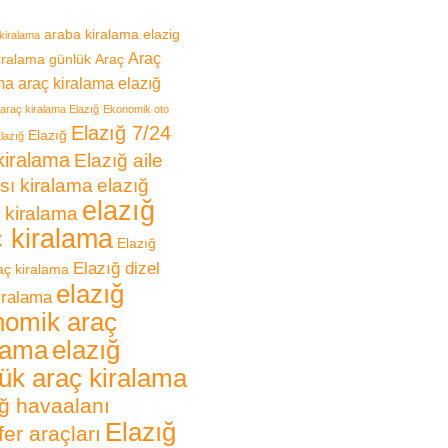
araba kiralama elazig
kiralama
Araç
iralama günlük
Araç
ma
araç kiralama elazığ
araç kiralama Elazığ
Ekonomik oto
Elazığ 7/24
Elazığ
lazığ
kiralama
Elazığ aile
sı kiralama
elazığ
elazığ
 kiralama
ç kiralama
Elazığ
Elazığ dizel
raç kiralama
elazığ
iralama
nomik araç
lama
elazığ
ük araç kiralama
ğ havaalanı
Elazığ
fer araçları